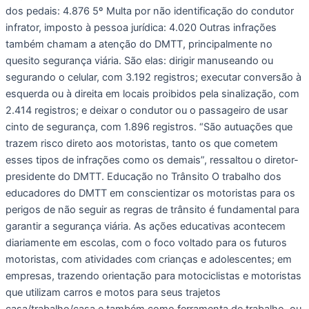
dos pedais: 4.876 5º Multa por não identificação do condutor
infrator, imposto à pessoa jurídica: 4.020 Outras infrações
também chamam a atenção do DMTT, principalmente no
quesito segurança viária. São elas: dirigir manuseando ou
segurando o celular, com 3.192 registros; executar conversão à
esquerda ou à direita em locais proibidos pela sinalização, com
2.414 registros; e deixar o condutor ou o passageiro de usar
cinto de segurança, com 1.896 registros. “São autuações que
trazem risco direto aos motoristas, tanto os que cometem
esses tipos de infrações como os demais”, ressaltou o diretor-
presidente do DMTT. Educação no Trânsito O trabalho dos
educadores do DMTT em conscientizar os motoristas para os
perigos de não seguir as regras de trânsito é fundamental para
garantir a segurança viária. As ações educativas acontecem
diariamente em escolas, com o foco voltado para os futuros
motoristas, com atividades com crianças e adolescentes; em
empresas, trazendo orientação para motociclistas e motoristas
que utilizam carros e motos para seus trajetos
casa/trabalho/casa e também como ferramenta de trabalho, ou