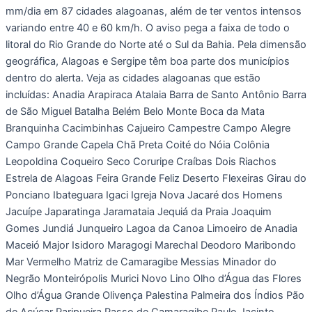
mm/dia em 87 cidades alagoanas, além de ter ventos intensos
variando entre 40 e 60 km/h. O aviso pega a faixa de todo o
litoral do Rio Grande do Norte até o Sul da Bahia. Pela dimensão
geográfica, Alagoas e Sergipe têm boa parte dos municípios
dentro do alerta. Veja as cidades alagoanas que estão
incluídas: Anadia Arapiraca Atalaia Barra de Santo Antônio Barra
de São Miguel Batalha Belém Belo Monte Boca da Mata
Branquinha Cacimbinhas Cajueiro Campestre Campo Alegre
Campo Grande Capela Chã Preta Coité do Nóia Colônia
Leopoldina Coqueiro Seco Coruripe Craíbas Dois Riachos
Estrela de Alagoas Feira Grande Feliz Deserto Flexeiras Girau do
Ponciano Ibateguara Igaci Igreja Nova Jacaré dos Homens
Jacuípe Japaratinga Jaramataia Jequiá da Praia Joaquim
Gomes Jundiá Junqueiro Lagoa da Canoa Limoeiro de Anadia
Maceió Major Isidoro Maragogi Marechal Deodoro Maribondo
Mar Vermelho Matriz de Camaragibe Messias Minador do
Negrão Monteirópolis Murici Novo Lino Olho d’Água das Flores
Olho d’Água Grande Olivença Palestina Palmeira dos Índios Pão