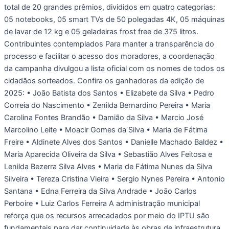
total de 20 grandes prêmios, divididos em quatro categorias:
05 notebooks, 05 smart TVs de 50 polegadas 4K, 05 máquinas
de lavar de 12 kg e 05 geladeiras frost free de 375 litros.
Contribuintes contemplados Para manter a transparência do
processo e facilitar o acesso dos moradores, a coordenação
da campanha divulgou a lista oficial com os nomes de todos os
cidadãos sorteados. Confira os ganhadores da edição de
2025: • João Batista dos Santos • Elizabete da Silva • Pedro
Correia do Nascimento • Zenilda Bernardino Pereira • Maria
Carolina Fontes Brandão • Damião da Silva • Marcio José
Marcolino Leite • Moacir Gomes da Silva • Maria de Fátima
Freire • Aldinete Alves dos Santos • Danielle Machado Baldez •
Maria Aparecida Oliveira da Silva • Sebastião Alves Feitosa e
Lenilda Bezerra Silva Alves • Maria de Fátima Nunes da Silva
Silveira • Tereza Cristina Vieira • Sergio Nynes Pereira • Antonio
Santana • Edna Ferreira da Silva Andrade • João Carlos
Perboire • Luiz Carlos Ferreira A administração municipal
reforça que os recursos arrecadados por meio do IPTU são
fundamentais para dar continuidade às obras de infraestrutura,