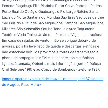
de Açúcar Paripueira Passo de Camaragibe Paulo Jacinto
Penedo Piaçabuçu Pilar Pindoba Porto Calvo Porto de Pedras
Porto Real do Colégio Quebrangulo Rio Largo Roteiro Santa
Luzia do Norte Santana do Mundaú São Brás São José da Laje
São Luís do Quitunde São Miguel dos Campos São Miguel dos
Milagres São Sebastião Satuba Tanque d’Arca Taquarana
Teotônio Vilela Traipu União dos Palmares Viçosa Instruções:
Em caso de rajadas de vento: (não se abrigue debaixo de
árvores, pois há leve risco de queda e descargas elétricas e
não estacione veículos próximos a torres de transmissão e
placas de propaganda); Evite usar aparelhos eletrônicos
ligados à tomada; Obtenha mais informações junto à Defesa
Civil (telefone 199) e ao Corpo de Bombeiros (telefone 193).
Inmet dispara novo alerta de chuvas intensas para 87 cidades
de Alagoas
Read More »