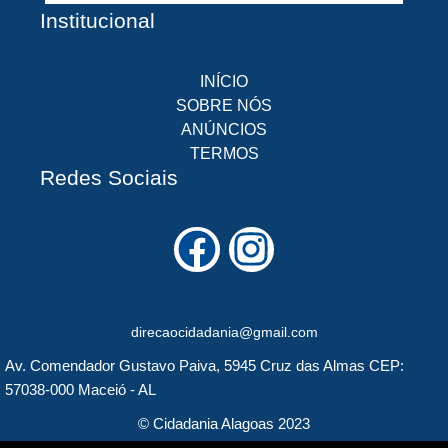
Institucional
INÍCIO
SOBRE NÓS
ANÚNCIOS
TERMOS
Redes Sociais
F
I
a
n
c
s
direcaocidadania@gmail.com
e
t
Av. Comendador Gustavo Paiva, 5945 Cruz das Almas CEP:
b
a
57038-000 Maceió - AL
o
g
© Cidadania Alagoas 2023