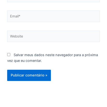
p
g
Email*
n
d
1
P
Website
“
Tr
ir
te
Salvar meus dados neste navegador para a próxima
c
vez que eu comentar.
d
es
so
a
S
d