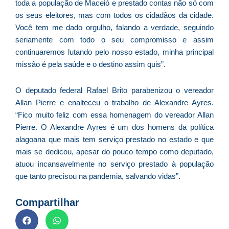
toda a população de Maceió e prestado contas não só com
os seus eleitores, mas com todos os cidadãos da cidade.
Você tem me dado orgulho, falando a verdade, seguindo
C
seriamente com todo o seu compromisso e assim
F
continuaremos lutando pelo nosso estado, minha principal
d
missão é pela saúde e o destino assim quis”.
p
e
O deputado federal Rafael Brito parabenizou o vereador
t
Allan Pierre e enalteceu o trabalho de Alexandre Ayres.
e
“Fico muito feliz com essa homenagem do vereador Allan
e
Pierre. O Alexandre Ayres é um dos homens da política
d
alagoana que mais tem serviço prestado no estado e que
M
mais se dedicou, apesar do pouco tempo como deputado,
I
atuou incansavelmente no serviço prestado à população
d
que tanto precisou na pandemia, salvando vidas”.
M
Pr
Compartilhar
d
C