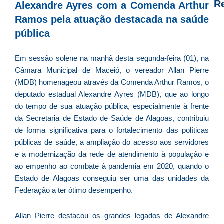
R
Alexandre Ayres com a Comenda Arthur
Ramos pela atuação destacada na saúde
D
pública
d
E
Em sessão solene na manhã desta segunda-feira (01), na
é
Câmara Municipal de Maceió, o vereador Allan Pierre
a
(MDB) homenageou através da Comenda Arthur Ramos, o
e
deputado estadual Alexandre Ayres (MDB), que ao longo
c
do tempo de sua atuação pública, especialmente à frente
d
da Secretaria de Estado de Saúde de Alagoas, contribuiu
U
de forma significativa para o fortalecimento das políticas
B
públicas de saúde, a ampliação do acesso aos servidores
e
e a modernização da rede de atendimento à população e
i
ao empenho ao combate à pandemia em 2020, quando o
c
Estado de Alagoas conseguiu ser uma das unidades da
r
Federação a ter ótimo desempenho.
à
A
Allan Pierre destacou os grandes legados de Alexandre
L