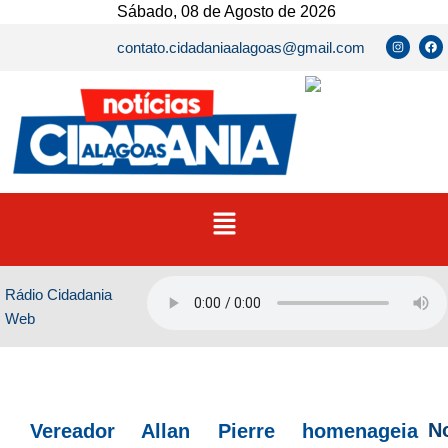
Ir
Sábado, 08 de Agosto de 2026
para
I
F
contato.cidadaniaalagoas@gmail.com
n
a
o
s
c
t
e
conteúdo
a
b
g
o
r
o
a
k
m
Menu
Rádio Cidadania
Web
No
Vereador Allan Pierre homenageia