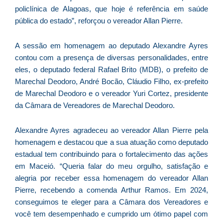
policlínica de Alagoas, que hoje é referência em saúde
e
pública do estado”, reforçou o vereador Allan Pierre.
M
p
A sessão em homenagem ao deputado Alexandre Ayres
a
contou com a presença de diversas personalidades, entre
o
eles, o deputado federal Rafael Brito (MDB), o prefeito de
e
Marechal Deodoro, André Bocão, Cláudio Filho, ex-prefeito
e
de Marechal Deodoro e o vereador Yuri Cortez, presidente
D
da Câmara de Vereadores de Marechal Deodoro.
G
E
a
Alexandre Ayres agradeceu ao vereador Allan Pierre pela
of
homenagem e destacou que a sua atuação como deputado
n
estadual tem contribuindo para o fortalecimento das ações
ca
em Maceió. “Queria falar do meu orgulho, satisfação e
al
alegria por receber essa homenagem do vereador Allan
a
Pierre, recebendo a comenda Arthur Ramos. Em 2024,
pr
conseguimos te eleger para a Câmara dos Vereadores e
d
você tem desempenhado e cumprido um ótimo papel com
De