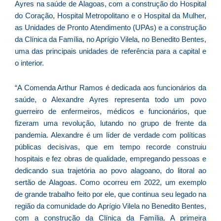
Ayres na saúde de Alagoas, com a construção do Hospital
As
do Coração, Hospital Metropolitano e o Hospital da Mulher,
O
as Unidades de Pronto Atendimento (UPAs) e a construção
ve
da Clínica da Família, no Aprígio Vilela, no Benedito Bentes,
D
uma das principais unidades de referência para a capital e
d
E
o interior.
(U
Br
“A Comenda Arthur Ramos é dedicada aos funcionários da
foi
saúde, o Alexandre Ayres representa todo um povo
a
guerreiro de enfermeiros, médicos e funcionários, que
fizeram uma revolução, lutando no grupo de frente da
pandemia. Alexandre é um líder de verdade com políticas
públicas decisivas, que em tempo recorde construiu
Z
hospitais e fez obras de qualidade, empregando pessoas e
C
dedicando sua trajetória ao povo alagoano, do litoral ao
r
sertão de Alagoas. Como ocorreu em 2022, um exemplo
s
de grande trabalho feito por ele, que continua seu legado na
c
região da comunidade do Aprígio Vilela no Benedito Bentes,
P
com a construção da Clínica da Família. A primeira
D