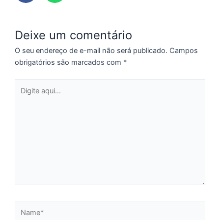
re
q
se
Deixe um comentário
f
c
O seu endereço de e-mail não será publicado.
Campos
c
obrigatórios são marcados com
*
a
Digite
aqui...
C
d
M
v
r
3
a
d
e
Name*
m