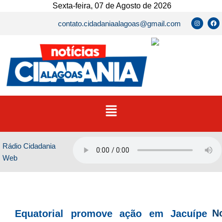
Ir
Sexta-feira, 07 de Agosto de 2026
para
I
F
contato.cidadaniaalagoas@gmail.com
n
a
o
s
c
t
e
conteúdo
a
b
g
o
r
o
a
k
m
Menu
Rádio Cidadania
Web
No
Equatorial promove ação em Jacuípe