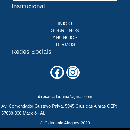
Institucional
INÍCIO
SOBRE NÓS
ANÚNCIOS
TERMOS
Redes Sociais
F
I
a
n
c
s
direcaocidadania@gmail.com
e
t
Av. Comendador Gustavo Paiva, 5945 Cruz das Almas CEP:
b
a
57038-000 Maceió - AL
o
g
© Cidadania Alagoas 2023