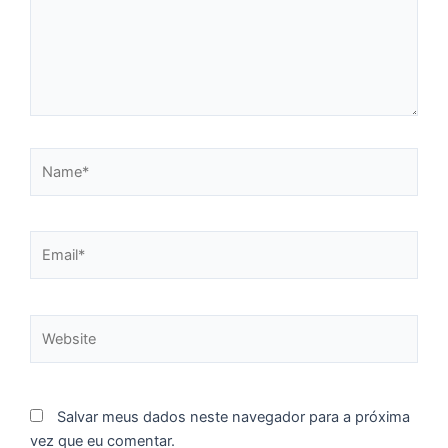
e
M
p
a
o
e
Name*
e
D
G
E
Email*
a
of
n
Website
ca
al
a
pr
d
Salvar meus dados neste navegador para a próxima
De
vez que eu comentar.