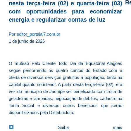
R
nesta terça-feira (02) e quarta-feira (03)
com oportunidades para economizar
D
energia e regularizar contas de luz
d
E
Por
editor_portalal7.com.br
é
1 de junho de 2026
a
e
c
O mutirão Pelo Cliente Todo Dia da Equatorial Alagoas
d
segue percorrendo os quatro cantos do Estado com a
U
oferta de diversos serviços gratuitos à população, tanto na
B
capital quanto no interior. A partir desta terça-feira (02), é a
e
vez do município de Jacuípe ser beneficiado com troca de
i
geladeiras e lâmpadas, negociação de débitos, cadastro na
c
Tarifa Social e diversos outros benefícios que serão
r
disponibilizados pela Distribuidora.
à
A
Saiba mais
L