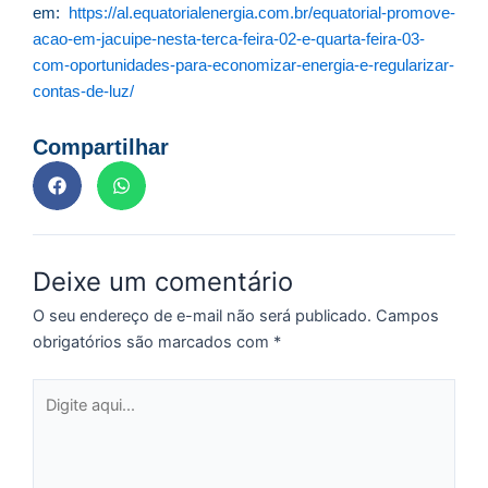
em:
https://al.equatorialenergia.com.br/equatorial-promove-
As
acao-em-jacuipe-nesta-terca-feira-02-e-quarta-feira-03-
O
com-oportunidades-para-economizar-energia-e-regularizar-
ve
D
contas-de-luz/
d
E
Compartilhar
(U
Br
foi
a
Deixe um comentário
O seu endereço de e-mail não será publicado.
Campos
Z
obrigatórios são marcados com
*
C
r
Digite
s
aqui...
c
P
D