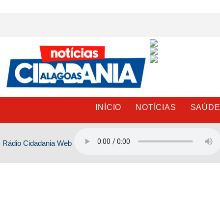
Ir
para
o
conteúdo
INÍCIO
NOTÍCIAS
SAÚD
Rádio Cidadania Web