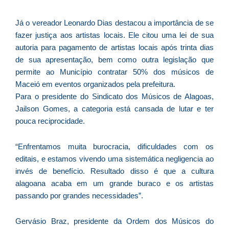
e
Já o vereador Leonardo Dias destacou a importância de se
M
fazer justiça aos artistas locais. Ele citou uma lei de sua
p
autoria para pagamento de artistas locais após trinta dias
a
de sua apresentação, bem como outra legislação que
o
permite ao Município contratar 50% dos músicos de
e
Maceió em eventos organizados pela prefeitura.
e
Para o presidente do Sindicato dos Músicos de Alagoas,
D
Jailson Gomes, a categoria está cansada de lutar e ter
G
pouca reciprocidade.
E
a
of
“Enfrentamos muita burocracia, dificuldades com os
n
editais, e estamos vivendo uma sistemática negligencia ao
ca
invés de benefício. Resultado disso é que a cultura
al
alagoana acaba em um grande buraco e os artistas
a
passando por grandes necessidades”.
pr
d
Gervásio Braz, presidente da Ordem dos Músicos do
De