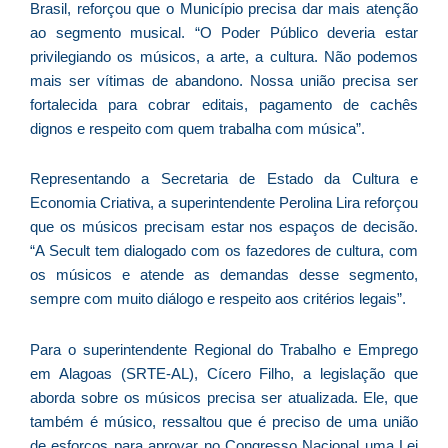
Brasil, reforçou que o Município precisa dar mais atenção
ao segmento musical. “O Poder Público deveria estar
privilegiando os músicos, a arte, a cultura. Não podemos
C
mais ser vítimas de abandono. Nossa união precisa ser
F
fortalecida para cobrar editais, pagamento de cachês
d
dignos e respeito com quem trabalha com música”.
p
e
Representando a Secretaria de Estado da Cultura e
t
Economia Criativa, a superintendente Perolina Lira reforçou
e
que os músicos precisam estar nos espaços de decisão.
e
“A Secult tem dialogado com os fazedores de cultura, com
d
os músicos e atende as demandas desse segmento,
M
sempre com muito diálogo e respeito aos critérios legais”.
I
d
Para o superintendente Regional do Trabalho e Emprego
M
em Alagoas (SRTE-AL), Cícero Filho, a legislação que
Pr
aborda sobre os músicos precisa ser atualizada. Ele, que
d
também é músico, ressaltou que é preciso de uma união
C
de esforços para aprovar no Congresso Nacional uma Lei