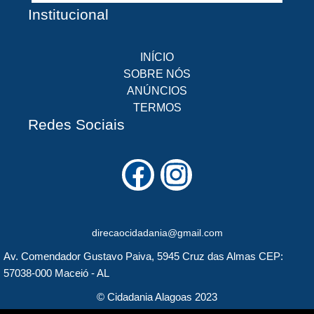
Institucional
INÍCIO
SOBRE NÓS
ANÚNCIOS
TERMOS
Redes Sociais
F
I
a
n
c
s
direcaocidadania@gmail.com
e
t
Av. Comendador Gustavo Paiva, 5945 Cruz das Almas CEP:
b
a
57038-000 Maceió - AL
o
g
© Cidadania Alagoas 2023