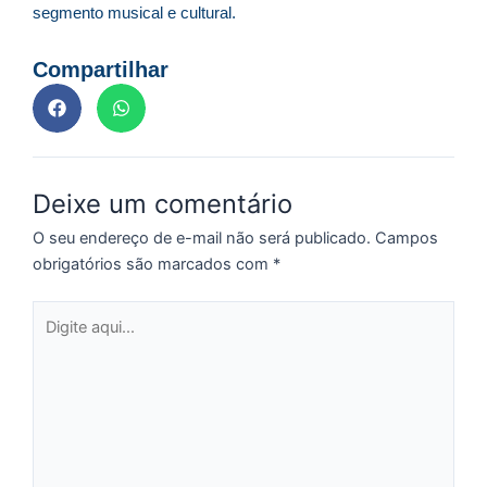
segmento musical e cultural.
p
g
Compartilhar
n
d
1
P
“
Tr
Deixe um comentário
ir
O seu endereço de e-mail não será publicado.
Campos
te
obrigatórios são marcados com
*
c
d
Digite
es
aqui...
so
a
S
d