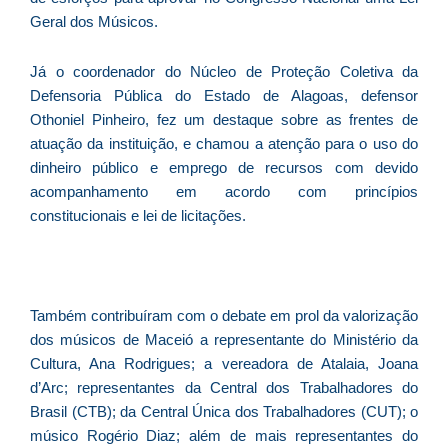
re
Geral dos Músicos.
q
se
f
Já o coordenador do Núcleo de Proteção Coletiva da
c
Defensoria Pública do Estado de Alagoas, defensor
c
Othoniel Pinheiro, fez um destaque sobre as frentes de
a
atuação da instituição, e chamou a atenção para o uso do
dinheiro público e emprego de recursos com devido
acompanhamento em acordo com princípios
constitucionais e lei de licitações.
C
d
M
v
Também contribuíram com o debate em prol da valorização
r
dos músicos de Maceió a representante do Ministério da
3
Cultura, Ana Rodrigues; a vereadora de Atalaia, Joana
a
d’Arc; representantes da Central dos Trabalhadores do
d
Brasil (CTB); da Central Única dos Trabalhadores (CUT); o
e
músico Rogério Diaz; além de mais representantes do
m