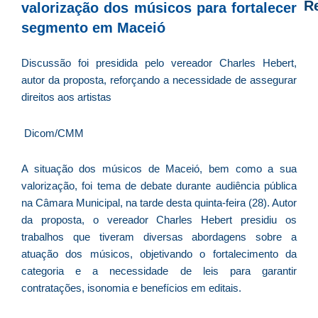
R
valorização dos músicos para fortalecer
segmento em Maceió
D
d
Discussão foi presidida pelo vereador Charles Hebert,
E
autor da proposta, reforçando a necessidade de assegurar
é
direitos aos artistas
a
e
Dicom/CMM
c
d
A situação dos músicos de Maceió, bem como a sua
U
valorização, foi tema de debate durante audiência pública
B
na Câmara Municipal, na tarde desta quinta-feira (28). Autor
e
da proposta, o vereador Charles Hebert presidiu os
i
trabalhos que tiveram diversas abordagens sobre a
c
atuação dos músicos, objetivando o fortalecimento da
r
categoria e a necessidade de leis para garantir
à
contratações, isonomia e benefícios em editais.
A
L