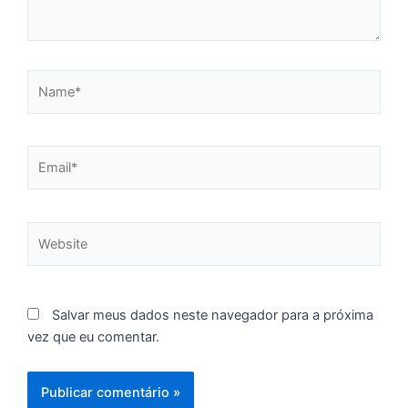
l
d
p
Name*
d
c
d
F
Email*
C
é
de
Website
à
f
d
ca
d
Salvar meus dados neste navegador para a próxima
re
vez que eu comentar.
pa