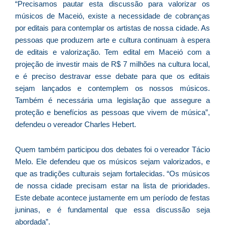
“Precisamos pautar esta discussão para valorizar os
As
músicos de Maceió, existe a necessidade de cobranças
O
por editais para contemplar os artistas de nossa cidade. As
ve
pessoas que produzem arte e cultura continuam à espera
D
de editais e valorização. Tem edital em Maceió com a
d
E
projeção de investir mais de R$ 7 milhões na cultura local,
(U
e é preciso destravar esse debate para que os editais
Br
sejam lançados e contemplem os nossos músicos.
foi
Também é necessária uma legislação que assegure a
a
proteção e benefícios as pessoas que vivem de música”,
defendeu o vereador Charles Hebert.
Quem também participou dos debates foi o vereador Tácio
Z
Melo. Ele defendeu que os músicos sejam valorizados, e
C
que as tradições culturais sejam fortalecidas. “Os músicos
r
de nossa cidade precisam estar na lista de prioridades.
s
Este debate acontece justamente em um período de festas
c
juninas, e é fundamental que essa discussão seja
P
abordada”.
D