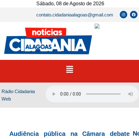
Ir
Sábado, 08 de Agosto de 2026
para
I
F
contato.cidadaniaalagoas@gmail.com
n
a
o
s
c
t
e
conteúdo
a
b
g
o
r
o
a
k
m
Menu
Rádio Cidadania
Web
No
Audiência pública na Câmara debate