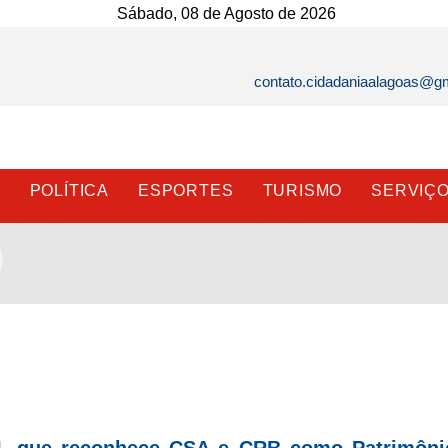
Sábado, 08 de Agosto de 2026
contato.cidadaniaalagoas@g
E
POLÍTICA
ESPORTES
TURISMO
SERVIÇ
 PL que reconhece CSA e CRB como Patrimôni