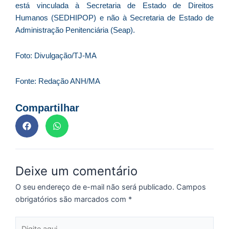
está vinculada à Secretaria de Estado de Direitos
Humanos (SEDHIPOP) e não à Secretaria de Estado de
Administração Penitenciária (Seap).
C
F
Foto: Divulgação/TJ-MA
d
p
Fonte: Redação ANH/MA
e
t
Compartilhar
e
e
d
M
I
Deixe um comentário
d
M
O seu endereço de e-mail não será publicado.
Campos
Pr
obrigatórios são marcados com
*
d
C
Digite