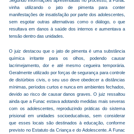
Segundo informações apresentadas no processo, a Funac
e
vinha utilizando o jato de pimenta para conter
M
manifestações de insatisfação por parte dos adolescentes,
p
sem esgotar outras alternativas como o diálogo, o que
a
resultava em danos à saúde dos internos e aumentava a
o
tensão dentro das unidades.
e
e
O juiz destacou que o jato de pimenta é uma substância
D
química irritante para os olhos, podendo causar
G
lacrimejamento, dor e até mesmo cegueira temporária.
E
Geralmente utilizado por forças de segurança para controle
a
de distúrbios civis, o seu uso deve obedecer a distâncias
of
mínimas, períodos curtos e nunca em ambientes fechados,
n
devido ao risco de causar danos graves. O juiz ressaltou
ca
ainda que a Funac estava adotando medidas mais severas
al
com os adolescentes, reproduzindo práticas do sistema
a
prisional em unidades socioeducativas, sem considerar
pr
que esses locais são destinados à educação, conforme
d
previsto no Estatuto da Criança e do Adolescente. A Funac
De