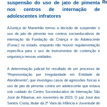
R
suspensão do uso de jato de pimenta
nos centros de internação de
D
adolescentes infratores
d
E
AJustiça do Maranhão tomou a decisão de suspender o
é
uso de jato de pimenta nos centros socioeducativos de
a
internação da Fundação da Criança e do Adolescente
e
(Funac) no estado, enquanto não houver regulamentação
c
específica para o uso de instrumentos de contenção e
d
segurança nessas unidades.
U
B
A determinação judicial foi resultado de um processo de
e
“Representação por Irregularidade em Entidade de
i
Atendimento”, que investigou casos de agressões físicas e
c
uso de jato de pimenta contra um adolescente que estava
r
sob cuidado do Centro Socioeducativo de Internação São
à
José de Ribamar, em novembro de 2023. O juiz José dos
A
Santos Costa, titular da 2ª Vara da Infância e Juventude de
L