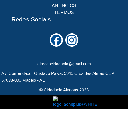
ANÚNCIOS
TERMOS
Redes Sociais
F
I
a
n
c
s
direcaocidadania@gmail.com
e
t
Av. Comendador Gustavo Paiva, 5945 Cruz das Almas CEP:
b
a
57038-000 Maceió - AL
o
g
© Cidadania Alagoas 2023
o
r
k
a
m