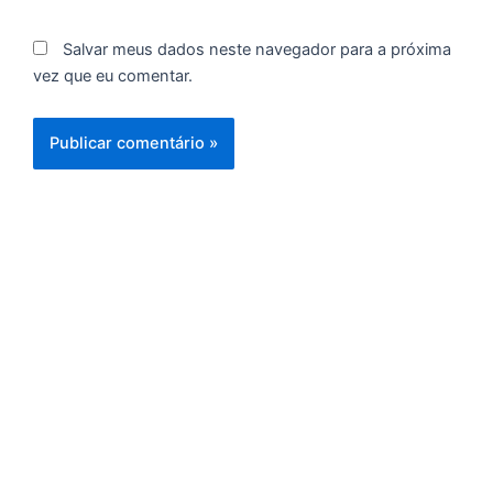
p
g
Salvar meus dados neste navegador para a próxima
n
vez que eu comentar.
d
1
P
“
Tr
ir
te
c
d
es
so
a
S
d