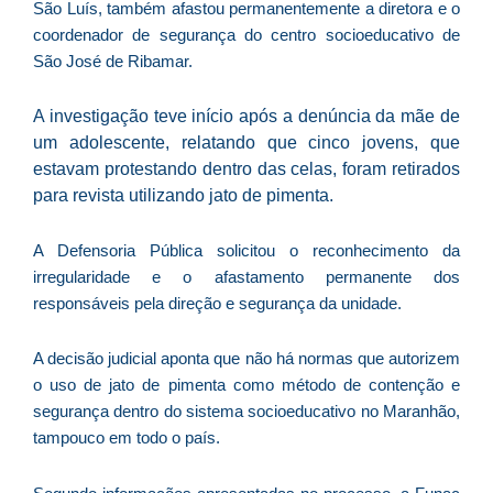
São Luís, também afastou permanentemente a diretora e o
As
coordenador de segurança do centro socioeducativo de
O
São José de Ribamar.
ve
D
d
A investigação teve início após a denúncia da mãe de
E
um adolescente, relatando que cinco jovens, que
(U
estavam protestando dentro das celas, foram retirados
Br
para revista utilizando jato de pimenta.
foi
a
A Defensoria Pública solicitou o reconhecimento da
irregularidade e o afastamento permanente dos
responsáveis pela direção e segurança da unidade.
Z
C
A decisão judicial aponta que não há normas que autorizem
r
o uso de jato de pimenta como método de contenção e
s
segurança dentro do sistema socioeducativo no Maranhão,
c
tampouco em todo o país.
P
D