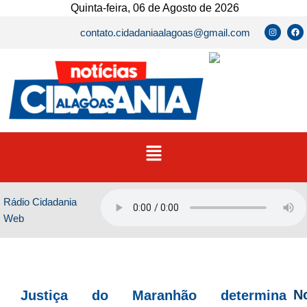
Ir
Quinta-feira, 06 de Agosto de 2026
para
I
F
contato.cidadaniaalagoas@gmail.com
n
a
o
s
c
t
e
conteúdo
a
b
g
o
r
o
a
k
m
Menu
Rádio Cidadania
Web
No
Justiça do Maranhão determina