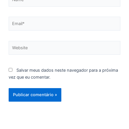
e
M
Email*
p
a
o
e
Website
e
D
G
E
Salvar meus dados neste navegador para a próxima
a
vez que eu comentar.
of
n
ca
a
a
p
d
D