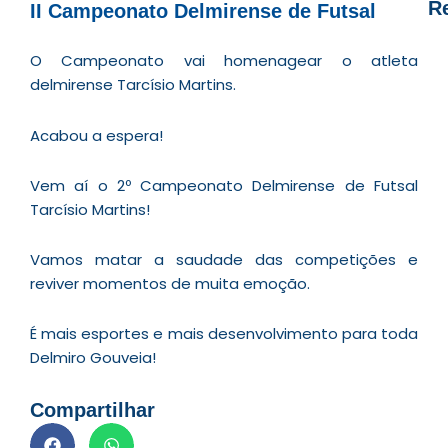
R
II Campeonato Delmirense de Futsal
D
O Campeonato vai homenagear o atleta
d
delmirense Tarcísio Martins.
E
é
Acabou a espera!
a
e
Vem aí o 2º Campeonato Delmirense de Futsal
c
Tarcísio Martins!
d
U
Vamos matar a saudade das competições e
B
reviver momentos de muita emoção.
e
i
É mais esportes e mais desenvolvimento para toda
c
Delmiro Gouveia!
r
à
Compartilhar
A
L