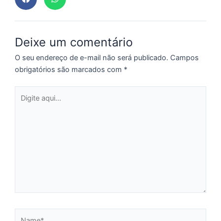
A
O
v
Deixe um comentário
D
d
O seu endereço de e-mail não será publicado.
Campos
E
obrigatórios são marcados com
*
(
Br
Digite
fo
aqui...
a
Z
C
r
s
c
P
Name*
D