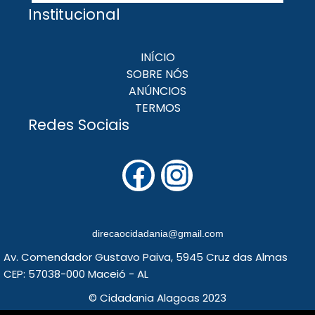
Institucional
INÍCIO
SOBRE NÓS
ANÚNCIOS
TERMOS
Redes Sociais
F
I
a
n
c
s
direcaocidadania@gmail.com
e
t
Av. Comendador Gustavo Paiva, 5945 Cruz das Almas
b
a
CEP: 57038-000 Maceió - AL
o
g
© Cidadania Alagoas 2023