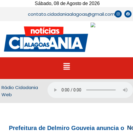
Ir
Sábado, 08 de Agosto de 2026
para
I
F
contato.cidadaniaalagoas@gmail.com
n
a
o
s
c
t
e
conteúdo
a
b
g
o
r
o
a
k
m
Menu
Rádio Cidadania
Web
No
Prefeitura de Delmiro Gouveia anuncia o