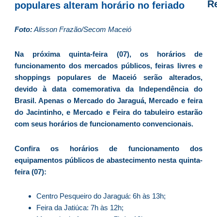
R
populares alteram horário no feriado
D
Foto:
Alisson Frazão/Secom Maceió
d
E
Na próxima quinta-feira (07), os horários de
é
funcionamento dos mercados públicos, feiras livres e
a
shoppings populares de Maceió serão alterados,
e
devido à data comemorativa da Independência do
c
Brasil. Apenas o Mercado do Jaraguá, Mercado e feira
d
do Jacintinho, e Mercado e Feira do tabuleiro estarão
U
com seus horários de funcionamento convencionais.
B
e
Confira os horários de funcionamento dos
i
equipamentos públicos de abastecimento nesta quinta-
c
feira (07):
r
à
Centro Pesqueiro do Jaraguá: 6h às 13h;
A
Feira da Jatiúca: 7h às 12h;
L