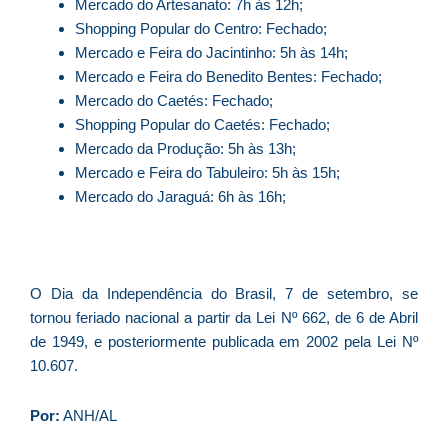
Mercado do Artesanato: 7h às 12h;
As
Shopping Popular do Centro: Fechado;
O
Mercado e Feira do Jacintinho: 5h às 14h;
ve
Mercado e Feira do Benedito Bentes: Fechado;
D
Mercado do Caetés: Fechado;
d
Shopping Popular do Caetés: Fechado;
E
Mercado da Produção: 5h às 13h;
(U
Br
Mercado e Feira do Tabuleiro: 5h às 15h;
foi
Mercado do Jaraguá: 6h às 16h;
a
O Dia da Independência do Brasil, 7 de setembro, se
Z
tornou feriado nacional a partir da Lei Nº 662, de 6 de Abril
C
de 1949, e posteriormente publicada em 2002 pela Lei Nº
r
10.607.
s
c
Por:
ANH/AL
P
D