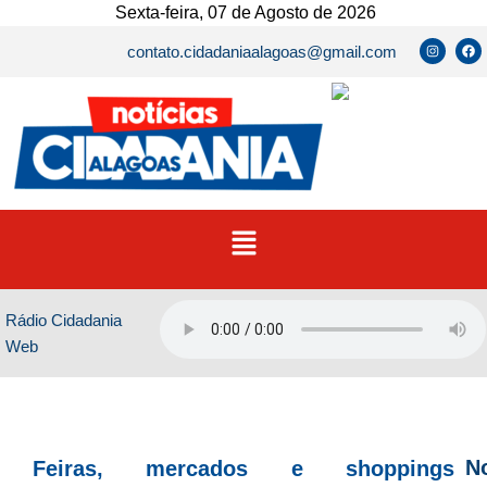
Ir
Sexta-feira, 07 de Agosto de 2026
para
I
F
contato.cidadaniaalagoas@gmail.com
n
a
o
s
c
t
e
conteúdo
a
b
g
o
r
o
a
k
m
Menu
Rádio Cidadania
Web
No
Feiras, mercados e shoppings