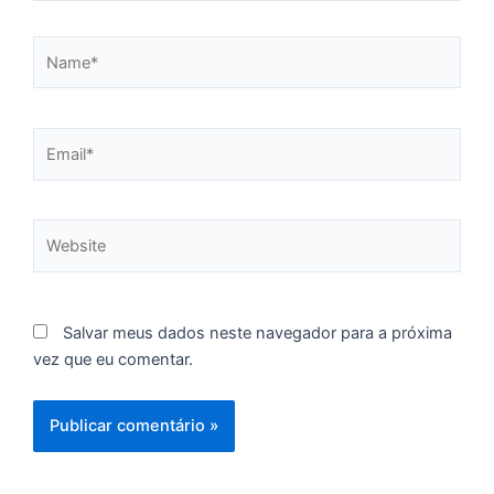
Name*
C
F
d
Email*
p
e
t
Website
e
e
d
M
Salvar meus dados neste navegador para a próxima
I
vez que eu comentar.
d
M
Pr
d
C