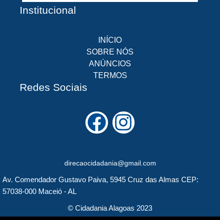
Institucional
INÍCIO
SOBRE NÓS
ANÚNCIOS
TERMOS
Redes Sociais
F
I
a
n
c
s
direcaocidadania@gmail.com
e
t
Av. Comendador Gustavo Paiva, 5945 Cruz das Almas CEP:
b
a
57038-000 Maceió - AL
o
g
© Cidadania Alagoas 2023