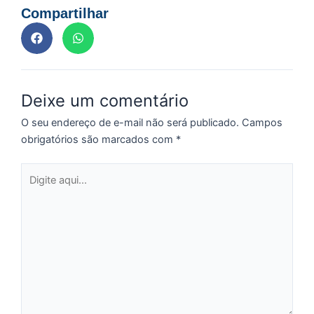
Compartilhar
e
M
p
a
o
Deixe um comentário
e
e
O seu endereço de e-mail não será publicado.
Campos
D
obrigatórios são marcados com
*
G
E
Digite
a
aqui...
of
n
ca
al
a
pr
d
De