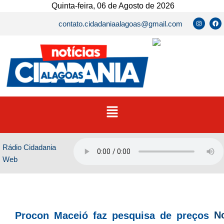
Ir
Quinta-feira, 06 de Agosto de 2026
para
I
F
contato.cidadaniaalagoas@gmail.com
n
a
o
s
c
t
e
conteúdo
a
b
g
o
r
o
a
k
m
Menu
Rádio Cidadania
Web
No
Procon Maceió faz pesquisa de preços