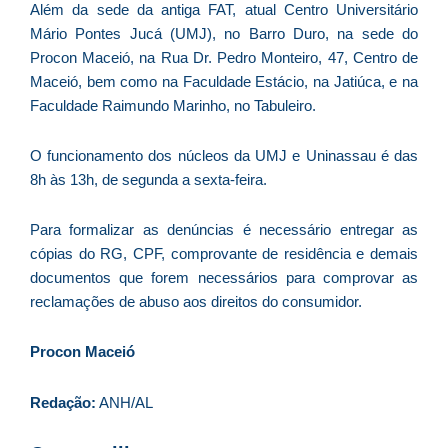
Além da sede da antiga FAT, atual Centro Universitário
Mário Pontes Jucá (UMJ), no Barro Duro, na sede do
Procon Maceió, na Rua Dr. Pedro Monteiro, 47, Centro de
C
Maceió, bem como na Faculdade Estácio, na Jatiúca, e na
F
Faculdade Raimundo Marinho, no Tabuleiro.
d
p
O funcionamento dos núcleos da UMJ e Uninassau é das
e
8h às 13h, de segunda a sexta-feira.
t
e
Para formalizar as denúncias é necessário entregar as
e
cópias do RG, CPF, comprovante de residência e demais
d
documentos que forem necessários para comprovar as
M
reclamações de abuso aos direitos do consumidor.
I
d
Procon Maceió
M
Pr
Redação:
ANH/AL
d
C