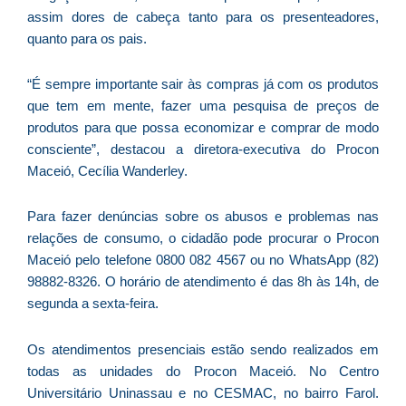
assim dores de cabeça tanto para os presenteadores,
e
quanto para os pais.
M
p
“É sempre importante sair às compras já com os produtos
a
que tem em mente, fazer uma pesquisa de preços de
o
produtos para que possa economizar e comprar de modo
e
consciente”, destacou a diretora-executiva do Procon
e
Maceió, Cecília Wanderley.
D
G
E
Para fazer denúncias sobre os abusos e problemas nas
a
relações de consumo, o cidadão pode procurar o Procon
of
Maceió pelo telefone 0800 082 4567 ou no WhatsApp (82)
n
98882-8326. O horário de atendimento é das 8h às 14h, de
ca
segunda a sexta-feira.
al
a
Os atendimentos presenciais estão sendo realizados em
pr
todas as unidades do Procon Maceió. No Centro
d
Universitário Uninassau e no CESMAC, no bairro Farol.
De