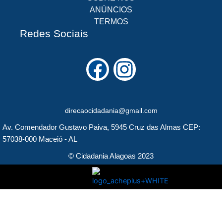
ANÚNCIOS
TERMOS
Redes Sociais
F
I
a
n
c
s
direcaocidadania@gmail.com
e
t
Av. Comendador Gustavo Paiva, 5945 Cruz das Almas CEP:
b
a
57038-000 Maceió - AL
o
g
© Cidadania Alagoas 2023
o
r
k
a
m