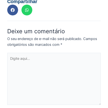
Compartilhar
re
q
se
f
c
c
Deixe um comentário
a
O seu endereço de e-mail não será publicado.
Campos
obrigatórios são marcados com
*
C
Digite
d
aqui...
M
v
r
3
a
d
e
m