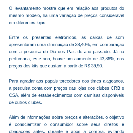
As
O levantamento mostra que em relação aos produtos do
O
mesmo modelo, há uma variação de preços considerável
ve
em diferentes lojas.
D
d
Entre os presentes eletrônicos, as caixas de som
E
(U
apresentaram uma diminuição de 38,40%, em comparação
Br
com a pesquisa do Dia dos Pais do ano passado. Já na
foi
perfumaria, este ano, houve um aumento de 43,86%, nos
a
preços dos kits que custam a partir de R$ 39,90.
Para agradar aos papais torcedores dos times alagoanos,
a pesquisa conta com preços das lojas dos clubes CRB e
Z
CSA, além de estabelecimentos com camisas disponíveis
C
de outros clubes.
r
s
Além de informações sobre preços e alterações, o objetivo
c
é conscientizar o consumidor sobre seus direitos e
P
obrigações antes, durante e após a compra, evitando
D