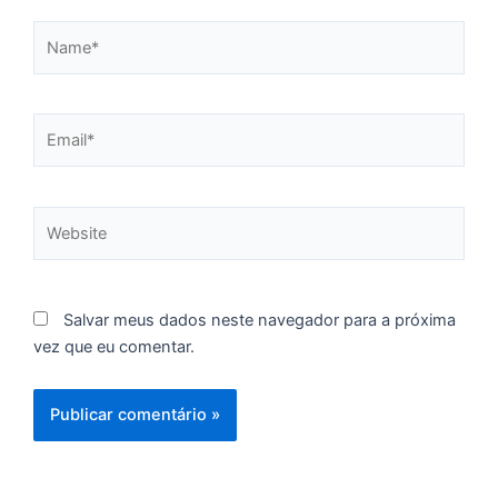
p
Name*
g
n
d
1
Email*
P
“
Tr
Website
ir
te
c
d
Salvar meus dados neste navegador para a próxima
es
vez que eu comentar.
so
a
S
d