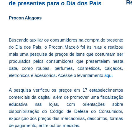
R
de presentes para o Dia dos Pais
D
Procon Alagoas
d
E
é
Buscando auxiliar os consumidores na compra do presente
a
do Dia dos Pais, o Procon Maceió foi às ruas e realizou
e
mais uma pesquisa de preços de itens que costumam ser
c
procurados pelos consumidores que presenteiam nesta
d
data, como roupas, perfumes, cosméticos, calçados,
U
eletrônicos e acessórios. Acesse o levantamento
aqui
.
B
e
A pesquisa verificou os preços em 17 estabelecimentos
i
comerciais da capital, além de promover uma fiscalização
c
educativa nas lojas, com orientações sobre
r
disponibilização do Código de Defesa do Consumidor,
à
exposição dos preços das mercadorias, descontos, formas
A
de pagamento, entre outras medidas.
L